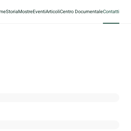
me
Storia
Mostre
Eventi
Articoli
Centro Documentale
Contatti